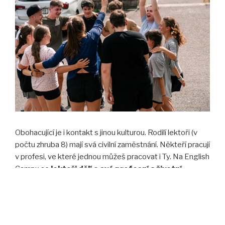
Obohacující je i kontakt s jinou kulturou. Rodilí lektoři (v
počtu zhruba 8) mají svá civilní zaměstnání. Někteří pracují
v profesi, ve které jednou můžeš pracovat i Ty. Na English
Campu se
lektoři dělí o své profesní a životní
zkušenosti.
To je inspirující zážitek.
A v neposlední řadě jsou to nová přátelství, která by Tě
měla na English Camp přivést. Spolu prožijeme spoustu